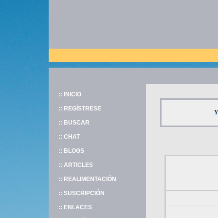
:: INICIO
:: REGÍSTRESE
Y
:: BUSCAR
:: CHAT
:: BLOGS
:: ARTICLES
:: REALIMENTACIÓN
:: SUSCRIPCIÓN
:: ENLACES