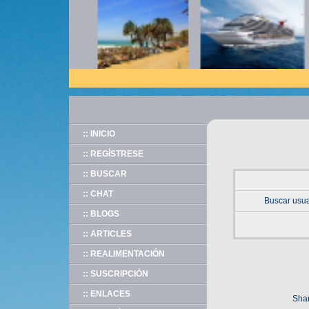
:: INICIO
:: REGÍSTRESE
:: BUSCAR
:: CHAT
Buscar usua
:: BLOGS
:: ARTICLES
:: REALIMENTACIÓN
:: SUSCRIPCIÓN
:: ENLACES
Shar