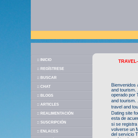
:: INICIO
TRAVEL-D
:: REGÍSTRESE
:: BUSCAR
Bienvenidos 
:: CHAT
and tourism. 
operado por 
:: BLOGS
and tourism.
:: ARTICLES
travel and t
Dating site f
:: REALIMENTACIÓN
esta de acuer
:: SUSCRIPCIÓN
si se regist
volverse un 
:: ENLACES
del servicio