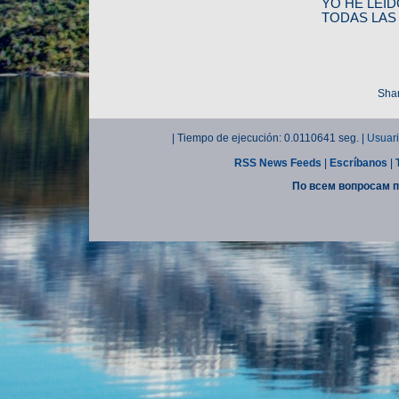
YO HE LEI
TODAS LAS
Shar
| Tiempo de ejecución: 0.0110641 seg. |
Usuari
RSS News Feeds
|
Escríbanos
|
По всем вопросам п