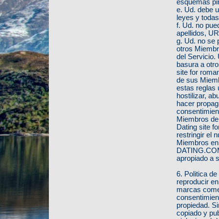
esquemas pir
e. Ud. debe u
leyes y todas
f. Ud. no pue
apellidos, UR
g. Ud. no se
otros Miembr
del Servicio.
basura a ot
site for roma
de sus Miemb
estas reglas 
hostilizar, ab
hacer propaga
consentimient
Miembros de 
Dating site f
restringir el
Miembros en 
DATING.COM -
apropiado a s
6. Politica d
reproducir en
marcas comerc
consentimient
propiedad. Sin
copiado y pub