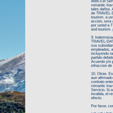
Web o el Ser
romantic trav
tales daños. 
de TRAVEL-DA
tourism. a us
accion, sera 
por usted a 
and tourism. 
9. Indemniza
TRAVEL-DATIN
sus subsidiar
empleados, a
incluyendo r
partido debid
Acuerdo y/o 
infraccion de
10. Otras. Es
aun afirmado 
contrato ent
romantic trav
Servicio. Si 
invalida, el 
efecto.
Por favor, co