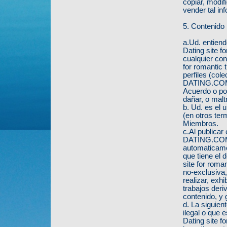
copiar, modific
vender tal in
5. Contenido 
a.Ud. entie
Dating site f
cualquier co
for romantic 
perfiles (col
DATING.COM - 
Acuerdo o pod
dañar, o malt
b. Ud. es el 
(en otros ter
Miembros.
c.Al publicar
DATING.COM - 
automaticamen
que tiene el
site for roma
no-exclusiva,
realizar, exhi
trabajos deri
contenido, y 
d. La siguien
ilegal o que
Dating site f