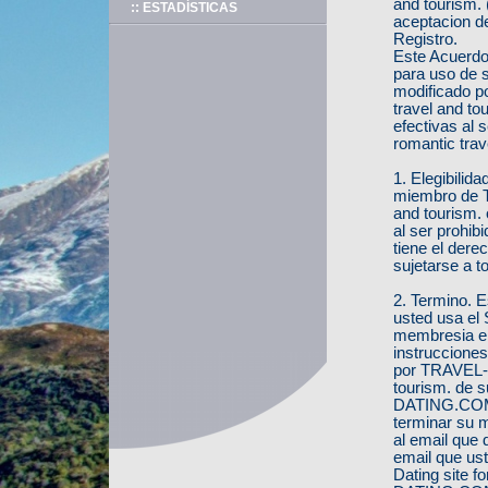
and tourism. 
:: ESTADÍSTICAS
aceptacion de
Registro.
Este Acuerdo 
para uso de s
modificado p
travel and to
efectivas al
romantic trav
1. Elegibilid
miembro de T
and tourism. 
al ser prohib
tiene el dere
sujetarse a t
2. Termino. 
usted usa el 
membresia en
instrucciones
por TRAVEL-D
tourism. de s
DATING.COM -
terminar su m
al email que 
email que u
Dating site f