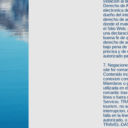
violacion al 
Derecho de Au
electronica d
dueño del int
derecho de au
donde el mate
el Sitio Web;
una declaraci
buena fe de q
derecho de au
bajo pena de 
precisa y de 
autorizado pa
7. Negacion
site for roma
Contenido inc
conexion con 
Miembros o p
utilizada en
romantic trav
linea o fuera
Servicio. TR
tourism. no a
interrupcion,
falla en la l
autorizado, 
TRAVEL-DATIN