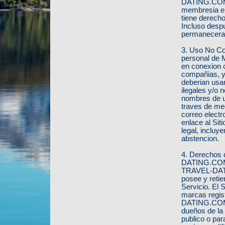
DATING.COM -
membresia en 
tiene derech
Incluso desp
permanecera 
3. Uso No Co
personal de 
en conexion 
compañias, y
deberian usar
ilegales y/o 
nombres de u
traves de med
correo electr
enlace al Sit
legal, incluye
abstencion.
4. Derechos 
DATING.COM - 
TRAVEL-DATIN
posee y retie
Servicio. El 
marcas regis
DATING.COM - 
dueños de la 
publico o par