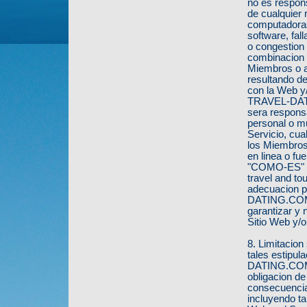
no es respon
de cualquier 
computadoras
software, fal
o congestion d
combinacion 
Miembros o a
resultando de
con la Web y/
TRAVEL-DATIN
sera respons
personal o mu
Servicio, cua
los Miembros,
en linea o fu
"COMO-ES" y
travel and to
adecuacion p
DATING.COM -
garantizar y 
Sitio Web y/o
8. Limitacion
tales estipu
DATING.COM -
obligacion de
consecuencial
incluyendo ta