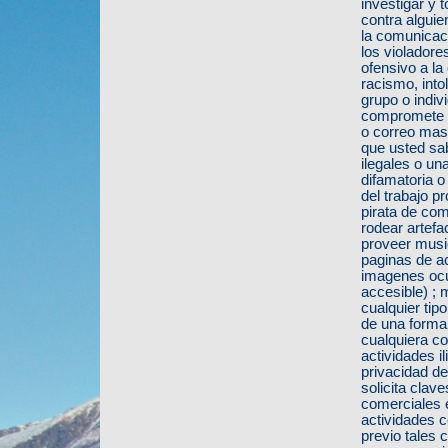
investigar y 
contra alguie
la comunicac
los violadore
ofensivo a l
racismo, into
grupo o indivi
compromete la
o correo mas
que usted sa
ilegales o u
difamatoria o
del trabajo p
pirata de co
rodear artefa
proveer music
paginas de ac
imagenes ocu
accesible) ; 
cualquier tip
de una forma 
cualquiera c
actividades i
privacidad d
solicita clav
comerciales 
actividades c
previo tales 