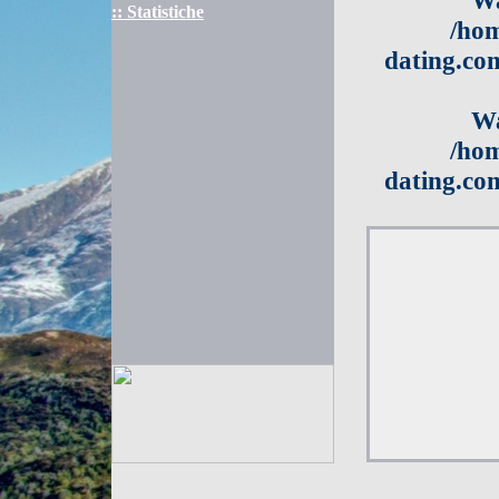
Wa
:: Statistiche
/hom
dating.com
Wa
/hom
dating.com