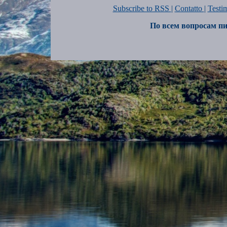
Subscribe to RSS
|
Contatto
|
Testi
По всем вопросам пи