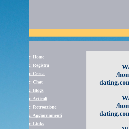
:: Home
:: Registra
Wa
/hom
:: Cerca
dating.com
:: Chat
:: Blogs
Wa
:: Articoli
/hom
:: Retroazione
dating.com
:: Aggiornamenti
:: Links