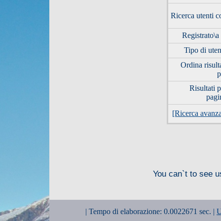
Ricerca utenti c
Registrato\a 
Tipo di uten
Ordina risult
p
Risultati 
pagi
[Ricerca avanza
You can`t to see u
| Tempo di elaborazione: 0.0022671 sec. |
U