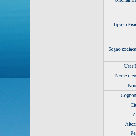
Tipo di Fisi
Segno zodiaca
User 
Nome uten
No
Cogno
Cit
Z
Altez
Pe