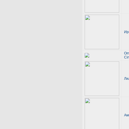
Ир
Om
Ci
Ли
Ам