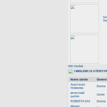
Go
Sw
Altri risultati
I MIGLIORI 10 UTENTI 
Nome utente
Genere
Анастасия
Donna
Новикова
вячеслав0
Uomo
цыпин
ROBERTA SAX
Donna
Мария