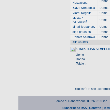
Donna
Некрасова
Юлия Федорова
Donna
Viorel Negoita
Uomo
Михаил
Uomo
Капорский
Mihail kropancev
Uomo
olga garasuta
Donna
Renata Safarova
Donna
Altri risultati
STATISTICSA SEMPLIC
Uomo
Donna
Totale :
You can`t to see user prof
| Tempo di elaborazione: 0.0263319 sec. |
Subscribe to RSS
|
Contatto
|
Test