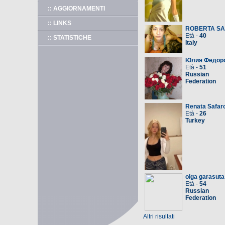
:: AGGIORNAMENTI
:: LINKS
ROBERTA S
Età -
40
:: STATISTICHE
Italy
Юлия Федор
Età -
51
Russian
Federation
Renata Safar
Età -
26
Turkey
olga garasuta
Età -
54
Russian
Federation
Altri risultati