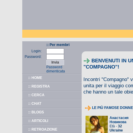
:: Per membri
Login:
Password:
BENVENUTI IN UN
"COMPAGNO"!
Password
dimenticata
:: HOME
Incontri "Compagno" vi
unita per il viaggio c
:: REGISTRA
che hanno un tale obie
:: CERCA
:: CHAT
LE PIÙ FAMOSE DONNE
:: BLOGS
Анастасия
:: ARTICOLI
Новикова
Età -
32
:: RETROAZIONE
Ukraine