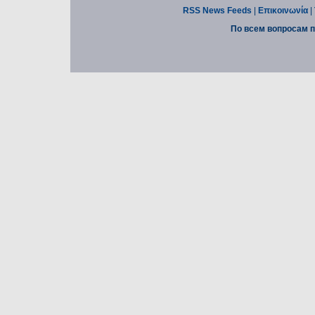
RSS News Feeds
|
Επικοινωνία
|
По всем вопросам п