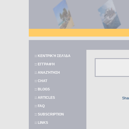
:: ΚΕΝΤΡΙΚΉ ΣΕΛΊΔΑ
:: ΕΓΓΡΑΦΉ
:: ΑΝΑΖΉΤΗΣΗ
:: CHAT
:: BLOGS
:: ARTICLES
Shar
:: FAQ
:: SUBSCRIPTION
:: LINKS