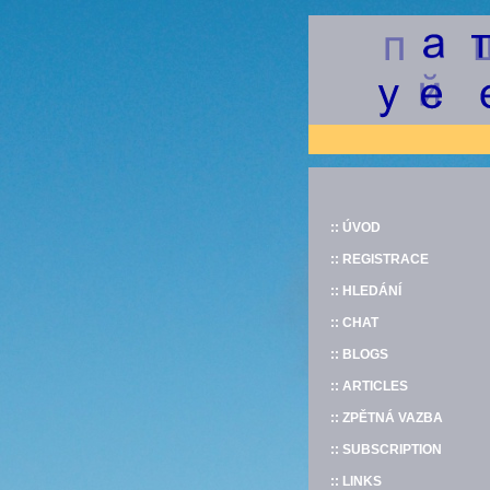
:: ÚVOD
:: REGISTRACE
:: HLEDÁNÍ
:: CHAT
:: BLOGS
:: ARTICLES
:: ZPĚTNÁ VAZBA
:: SUBSCRIPTION
:: LINKS