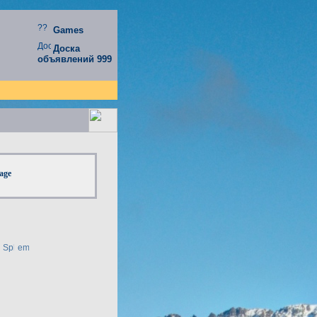
Games
Доска
объявлений 999
page