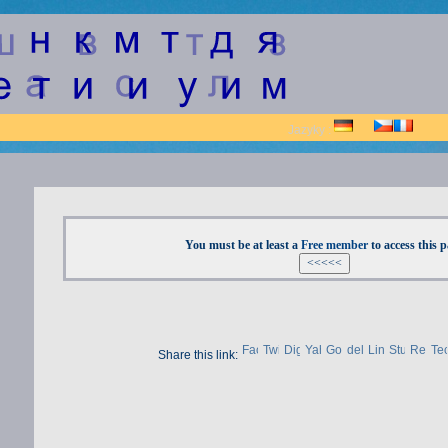
Jazyky :
You must be at least a
Free member
to access this 
Share this link: