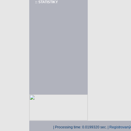
:: STATISTIKY
| Processing time: 0.0199320 sec. |
Registrovaný