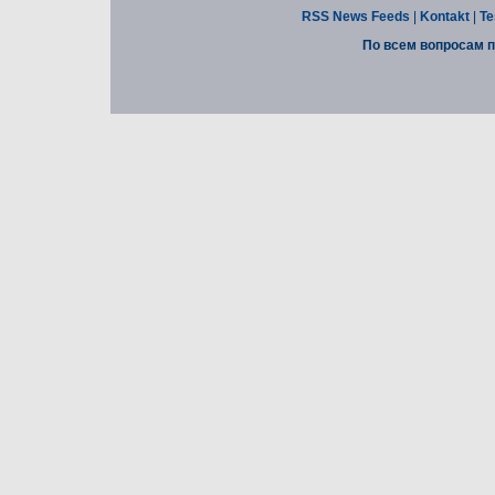
RSS News Feeds
|
Kontakt
|
Te
По всем вопросам п