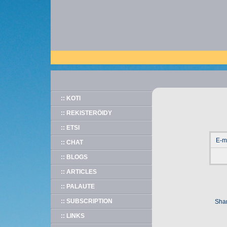
:: KOTI
:: REKISTERÖIDY
:: ETSI
E-m
:: CHAT
:: BLOGS
:: ARTICLES
:: PALAUTE
:: SUBSCRIPTION
Shar
:: LINKS