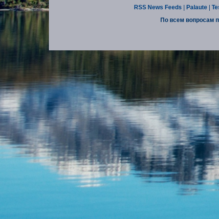
RSS News Feeds
|
Palaute
|
Te
По всем вопросам п