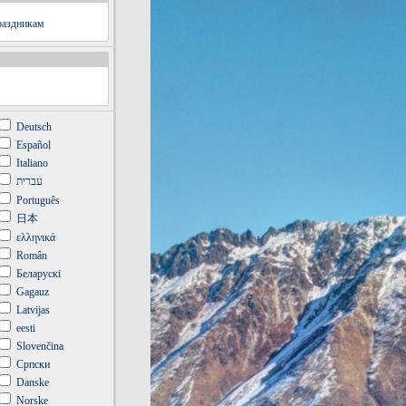
Deutsch
Español
Italiano
עברית
Português
日本
ελληνικά
Român
Беларускі
Gagauz
Latvijas
eesti
Slovenčina
Српски
Danske
Norske