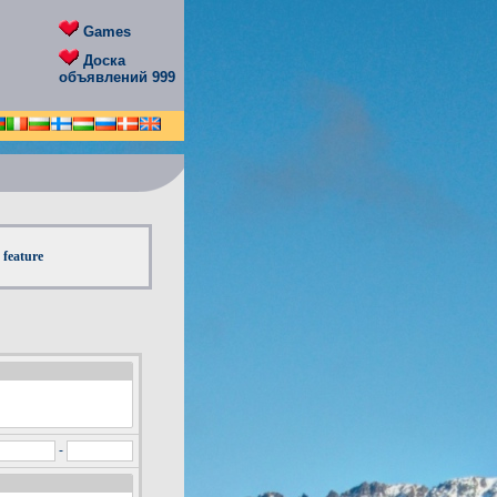
Games
Доска
объявлений 999
 feature
-