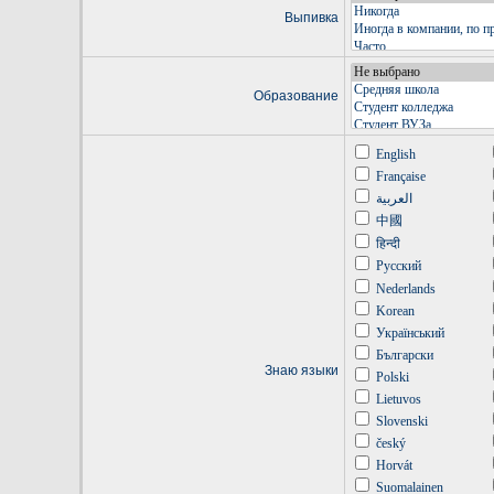
Выпивка
Образование
English
Française
العربية
中國
हिन्दी
Русский
Nederlands
Korean
Український
Български
Знаю языки
Polski
Lietuvos
Slovenski
český
Horvát
Suomalainen