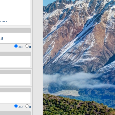
или
и
или
и