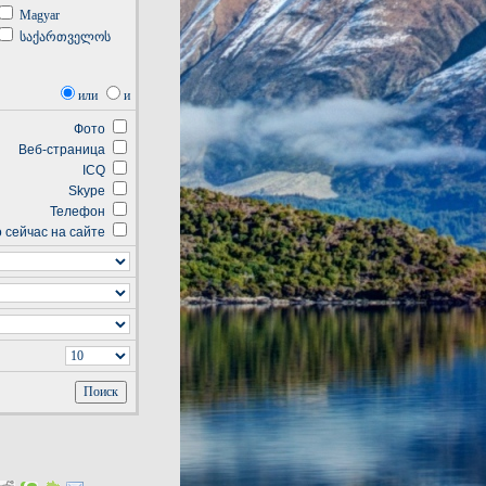
Magyar
საქართველოს
или
и
Фото
Веб-страница
ICQ
Skype
Телефон
о сейчас на сайте