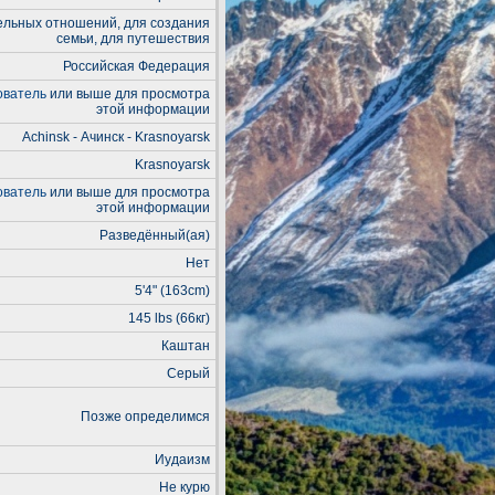
ельных отношений, для создания
семьи, для путешествия
Российская Федерация
ователь
или выше для просмотра
этой информации
Achinsk - Ачинск - Krasnoyarsk
Krasnoyarsk
ователь
или выше для просмотра
этой информации
Разведённый(ая)
Нет
5'4" (163cm)
145 lbs (66кг)
Каштан
Серый
Позже определимся
Иудаизм
Не курю