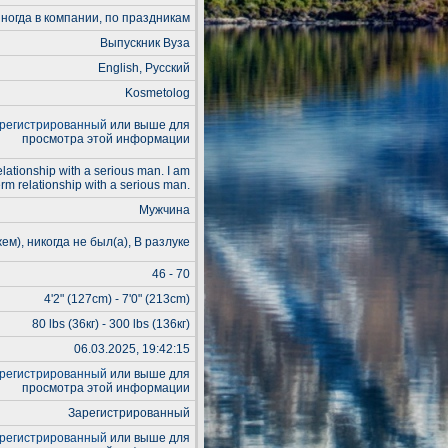
ногда в компании, по праздникам
Выпускник Вуза
English, Русский
Kosmetolog
регистрированный
или выше для
просмотра этой информации
elationship with a serious man. I am
erm relationship with a serious man.
Мужчина
ем), никогда не был(а), В разлуке
46 - 70
4'2" (127cm) - 7'0" (213cm)
80 lbs (36кг) - 300 lbs (136кг)
06.03.2025, 19:42:15
регистрированный
или выше для
просмотра этой информации
Зарегистрированный
регистрированный
или выше для