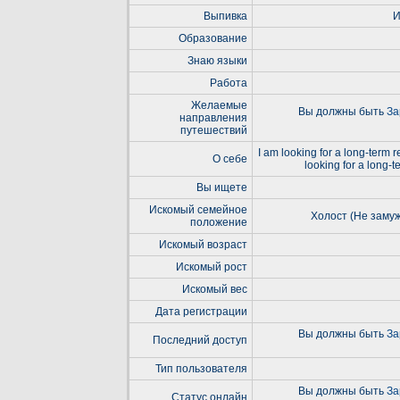
Выпивка
И
Образование
Знаю языки
Работа
Желаемые
Вы должны быть
За
направления
путешествий
I am looking for a long-term r
О себе
looking for a long-t
Вы ищете
Искомый семейное
Холост (Не замуж
положение
Искомый возраст
Искомый рост
Искомый вес
Дата регистрации
Вы должны быть
За
Последний доступ
Тип пользователя
Вы должны быть
За
Статус онлайн