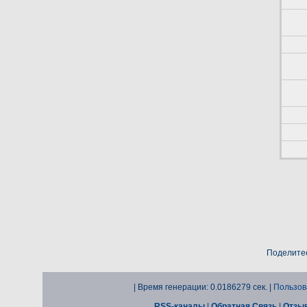
Поделитес
| Время генерации: 0.0186279 сек. |
Пользов
RSS-каналы
|
Обратная Связь
|
Отзы