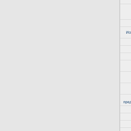
Ис
пре