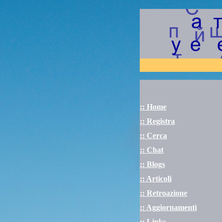
:: Home
:: Registra
:: Cerca
:: Chat
:: Blogs
:: Articoli
:: Retroazione
:: Aggiornamenti
:: Links