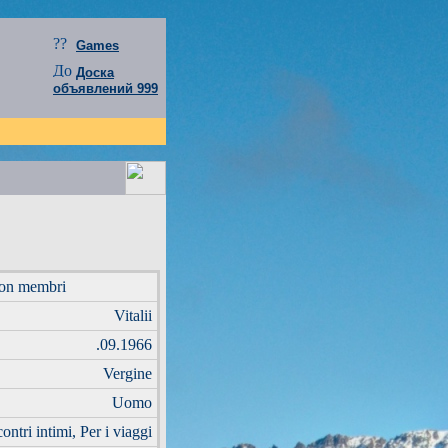
Games
Доска
объявлений 999
non membri
Vitalii
.09.1966
Vergine
Uomo
ontri intimi, Per i viaggi