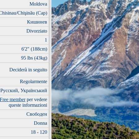
Moldova
Chisinau/Chişinău (Cap)
Кишинев
Divorziato
1
6'2" (188cm)
95 lbs (43kg)
Deciderà in seguito
Regolarmente
, Русский, Український
Free member
per vedere
queste informazioni
Свободен
Donna
18 - 120