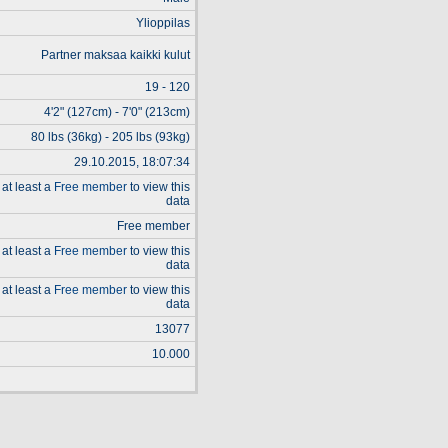
Ylioppilas
Partner maksaa kaikki kulut
19 - 120
4'2" (127cm) - 7'0" (213cm)
80 lbs (36kg) - 205 lbs (93kg)
29.10.2015, 18:07:34
at least a
Free member
to view this
data
Free member
at least a
Free member
to view this
data
at least a
Free member
to view this
data
13077
10.000