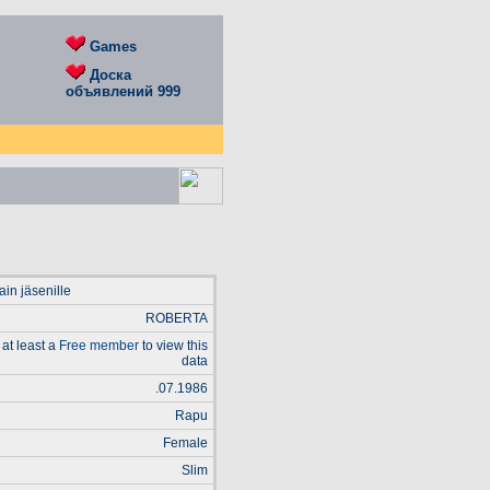
Games
Доска
объявлений 999
in jäsenille
ROBERTA
at least a
Free member
to view this
data
.07.1986
Rapu
Female
Slim