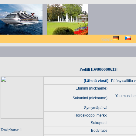
Kielet :
Profiili ID#[0000000213]
[Lähetä viesti]
Pääsy sallittu va
Etunimi (nickname)
You must be 
Sukunimi (nickname)
Syntymäpäivä
Horoskooppi merkki
Sukupuoli
Total photos:
1
Body type