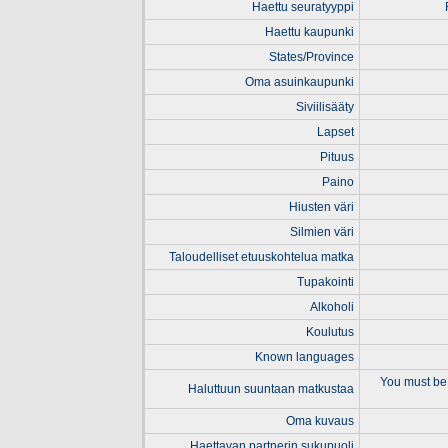
Haettu seuratyyppi
Haettu kaupunki
States/Province
Oma asuinkaupunki
Siviilisääty
Lapset
Pituus
Paino
Hiusten väri
Silmien väri
Taloudelliset etuuskohtelua matka
Tupakointi
Alkoholi
Koulutus
Known languages
You must be 
Haluttuun suuntaan matkustaa
Oma kuvaus
Haettavan partnerin sukupuoli