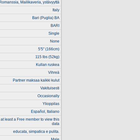
Romanssia, Mailikaveria, ystävyyttä
Italy
Bari (Puglia) BA
BARI
Single
None
5'5" (166cm)
115 lbs (52kg)
Kullan ruskea
Vihreä
Partner maksaa kaikki kulut
Vakituisesti
Occasionally
Ylioppilas
Español, Italiano
at least a
Free member
to view this
data
educata, simpatica e pulita.
Male