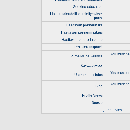
Seeking education
Haluttu taloudelliset mieltymykset
parisi
Haettavan partnerin ikä
Haettavan partnerin pituus
Haettavan partnerin paino
Rekisteröintipäivä
You must be 
Viimeiksi palvelussa
Käyttäjätyyppi
You must be 
User online status
You must be 
Blog
Profile Views
Suosio
[Lähetä viesti]