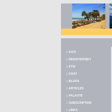
:: KOTI
:: REKISTERÖIDY
:: ETSI
:: CHAT
:: BLOGS
:: ARTICLES
:: PALAUTE
:: SUBSCRIPTION
:: LINKS