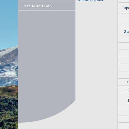
See another photos
:: ESTADÍSTICAS
Tip
Sta
C