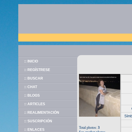
:: INICIO
:: REGÍSTRESE
:: BUSCAR
:: CHAT
:: BLOGS
:: ARTICLES
:: REALIMENTACIÓN
Símb
:: SUSCRIPCIÓN
Total photos:
3
:: ENLACES