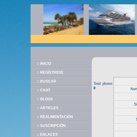
:: INICIO
:: REGÍSTRESE
:: BUSCAR
Total photos:
0
Nom
:: CHAT
:: BLOGS
S
:: ARTICLES
:: REALIMENTACIÓN
:: SUSCRIPCIÓN
:: ENLACES