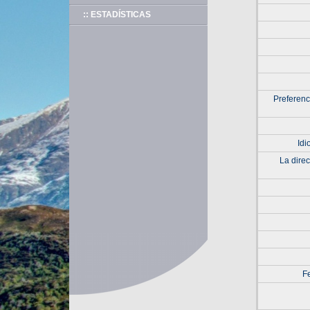
:: ESTADÍSTICAS
Preferenc
Idi
La dire
F