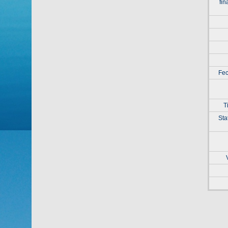
fin
Fec
T
Sta