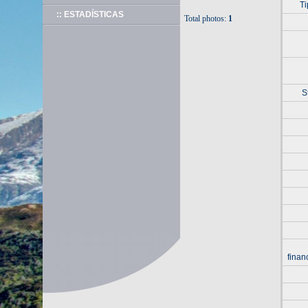
Ti
:: ESTADÍSTICAS
Total photos:
1
S
finan