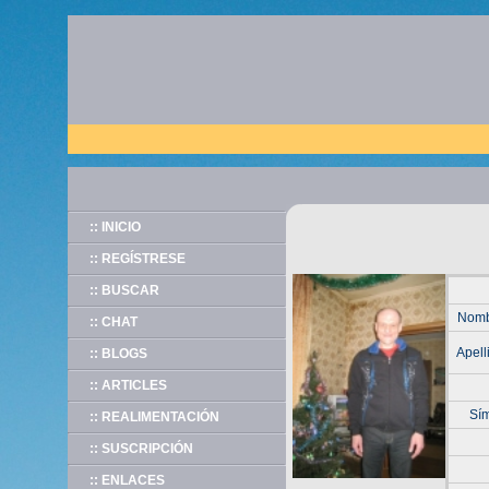
:: INICIO
:: REGÍSTRESE
:: BUSCAR
Nomb
:: CHAT
Apell
:: BLOGS
:: ARTICLES
Sím
:: REALIMENTACIÓN
:: SUSCRIPCIÓN
:: ENLACES