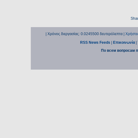
Shar
| Χρόνος διεργασίας: 0.0245500 δευτερόλεπτα |
Χρήστε
RSS News Feeds
|
Επικοινωνία
|
По всем вопросам п