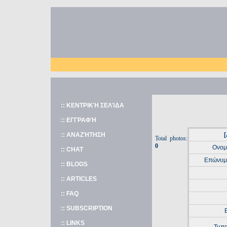
:: ΚΕΝΤΡΙΚΉ ΣΕΛΊΔΑ
:: ΕΓΓΡΑΦΉ
:: ΑΝΑΖΉΤΗΣΗ
[
Total photos:
0
Ονομ
:: CHAT
Επώνυμ
:: BLOGS
:: ARTICLES
:: FAQ
:: SUBSCRIPTION
:: LINKS