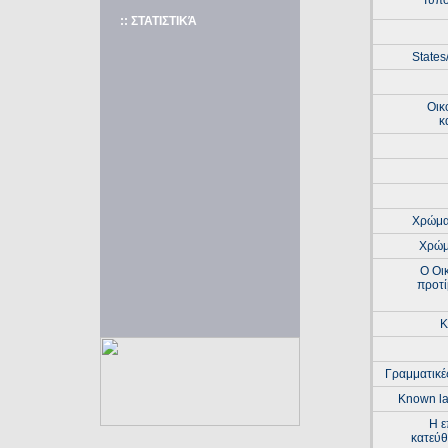
Τυπο
:: ΣΤΑΤΙΣΤΙΚΆ
States
Οικ
κ
Χρώμα
Χρώμ
Ο Οι
προτί
Κ
Γραμματικέ
Known l
Η ε
κατεύθ