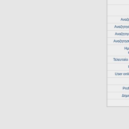
Αναζ
Αναζητησ
Αναζητη
Αναζητησ
Ημ
Τελευταία
User onli
Prof
Δημο