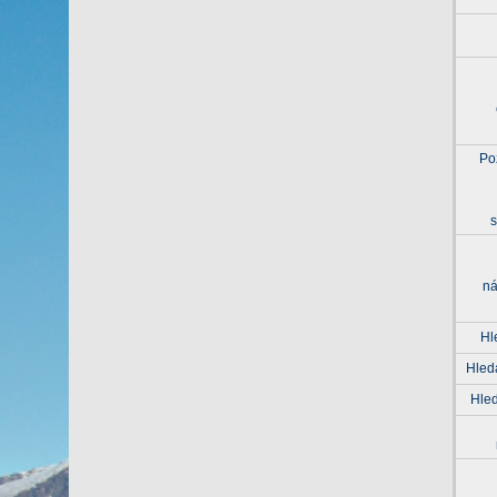
Po
s
ná
Hl
Hled
Hle