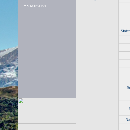
:: STATISTIKY
State
B
Ná