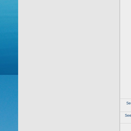
Se
See