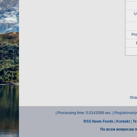
U
Pro
Shar
| Processing time: 0.0143399 sec. |
Registrovaný
RSS News Feeds
|
Kontakt
|
Te
По всем вопросам п