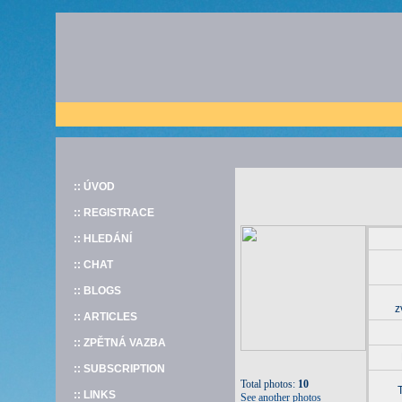
:: ÚVOD
:: REGISTRACE
:: HLEDÁNÍ
:: CHAT
:: BLOGS
z
:: ARTICLES
:: ZPĚTNÁ VAZBA
:: SUBSCRIPTION
Total photos:
10
:: LINKS
See another photos