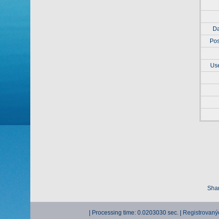
Da
Pos
Use
Shar
| Processing time: 0.0203030 sec. |
Registrovaný