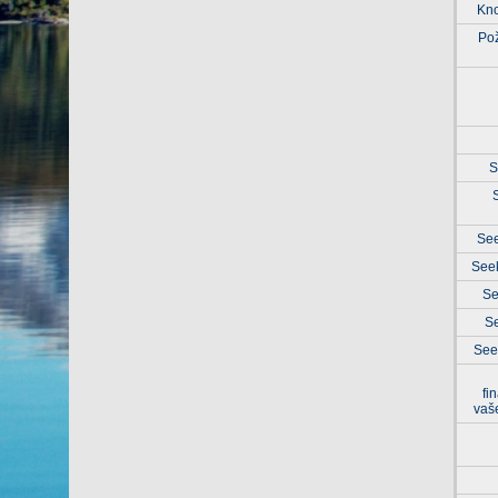
Kn
Po
S
See
Seek
Se
Se
See
fi
vaš