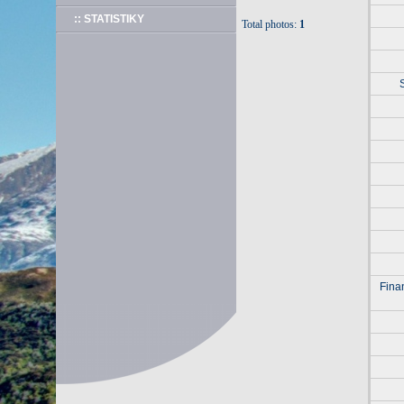
:: STATISTIKY
Total photos:
1
Fina