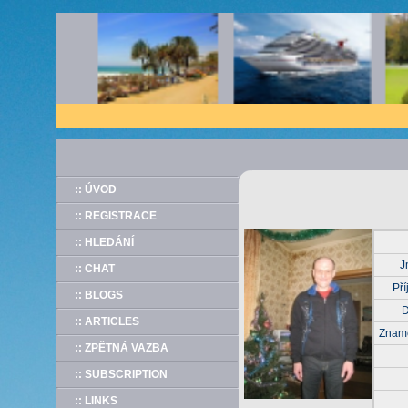
:: ÚVOD
:: REGISTRACE
:: HLEDÁNÍ
J
:: CHAT
Pří
:: BLOGS
D
:: ARTICLES
Zname
:: ZPĚTNÁ VAZBA
:: SUBSCRIPTION
:: LINKS