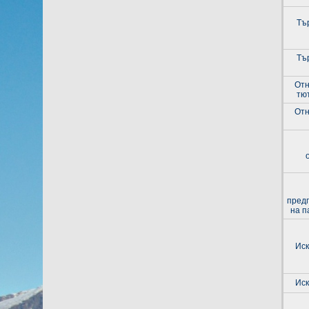
Тъ
Тъ
Отн
тю
Отн
пред
на п
Иск
Иск