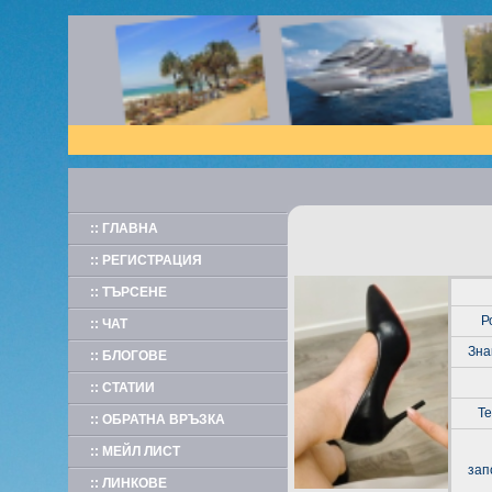
:: ГЛАВНА
:: РЕГИСТРАЦИЯ
:: ТЪРСЕНЕ
Р
:: ЧАТ
Зна
:: БЛОГОВЕ
:: СТАТИИ
Т
:: ОБРАТНА ВРЪЗКА
:: МЕЙЛ ЛИСТ
зап
:: ЛИНКОВЕ