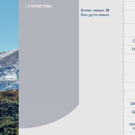
:: СТАТИСТИКА
Всичко снимки:
10
Виж други снимки
О
П
Цв
Ц
пр
п