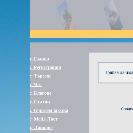
:: Главна
:: Регистрация
Трябва да им
:: Търсене
:: Чат
:: Блогове
:: Статии
Сподел
:: Обратна връзка
:: Мейл Лист
:: Линкове