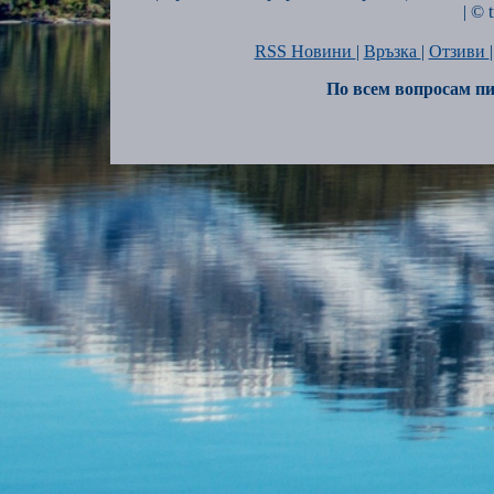
| © 
RSS Новини
|
Връзка
|
Отзиви
По всем вопросам пи