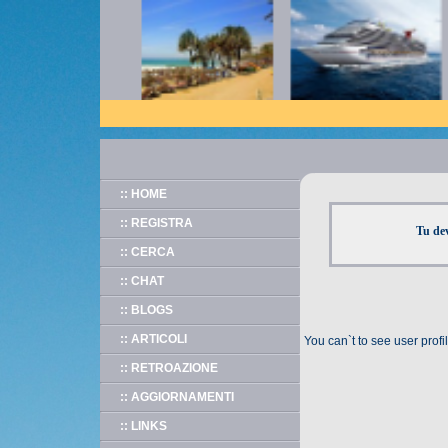
:: HOME
:: REGISTRA
Tu de
:: CERCA
:: CHAT
:: BLOGS
:: ARTICOLI
You can`t to see user prof
:: RETROAZIONE
:: AGGIORNAMENTI
:: LINKS