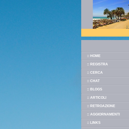
:: HOME
:: REGISTRA
:: CERCA
:: CHAT
:: BLOGS
:: ARTICOLI
:: RETROAZIONE
:: AGGIORNAMENTI
:: LINKS