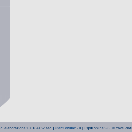
 di elaborazione: 0.0184162 sec. |
Utenti online:
- 0 | Ospiti online: - 8 | © travel-da