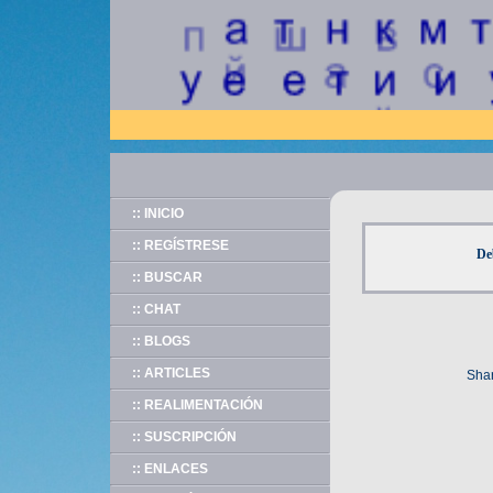
:: INICIO
:: REGÍSTRESE
De
:: BUSCAR
:: CHAT
:: BLOGS
:: ARTICLES
Shar
:: REALIMENTACIÓN
:: SUSCRIPCIÓN
:: ENLACES