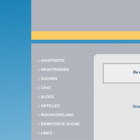
:: HAUPTSEITE
:: REGISTRIEREN
Du 
:: SUCHEN
:: CHAT
:: BLOGS
:: ARTICLES
Shar
:: RÜCKKOPPLUNG
:: ERWEITERTE SUCHE
:: LINKS