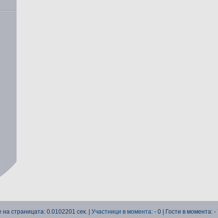
 на страницата: 0.0102201 сек. |
Участници в момента:
- 0 | Гости в момента: - 