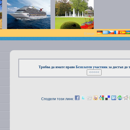
Езици :
Трябва да имате право
Безплатен участник
за достъп до 
Сподели този линк: