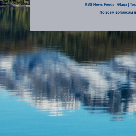
RSS News Feeds
|
Əlaqə
|
Tes
По всем вопросам п