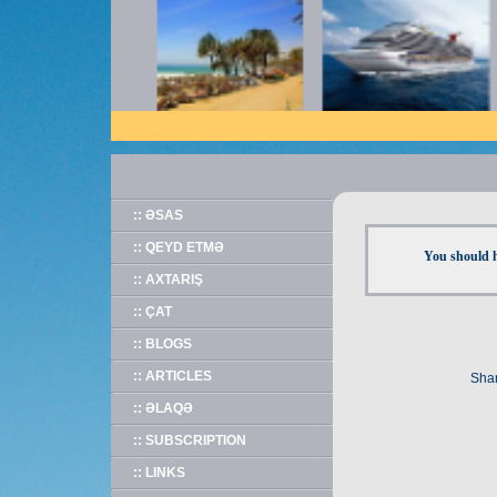
:: ƏSAS
:: QEYD ETMƏ
You should h
:: AXTARIŞ
:: ÇAT
:: BLOGS
:: ARTICLES
Shar
:: ƏLAQƏ
:: SUBSCRIPTION
:: LINKS