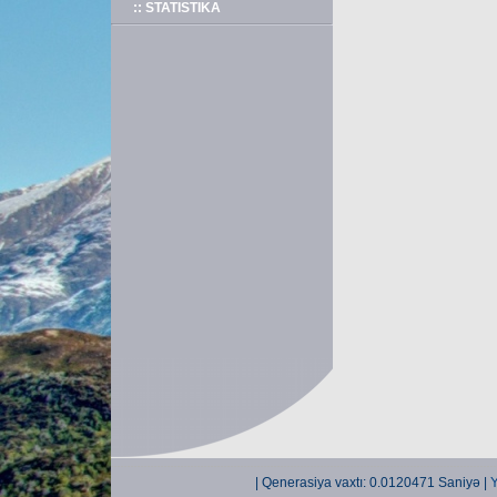
:: STATISTIKA
| Qenerasiya vaxtı: 0.0120471 Saniyə |
Y