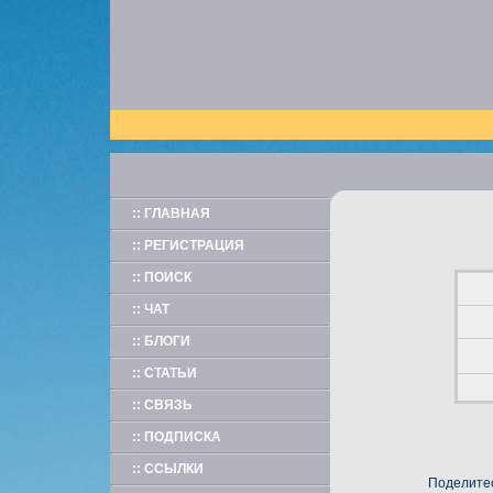
:: ГЛАВНАЯ
:: РЕГИСТРАЦИЯ
:: ПОИСК
:: ЧАТ
:: БЛОГИ
:: СТАТЬИ
:: СВЯЗЬ
:: ПОДПИСКА
:: ССЫЛКИ
Поделитес