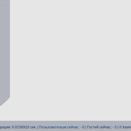
рации: 0.0156910 сек. |
Пользовательов сейчас:
- 0 | Гостей сейчас: - 5 | © trav