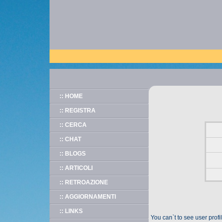
:: HOME
:: REGISTRA
:: CERCA
:: CHAT
:: BLOGS
:: ARTICOLI
:: RETROAZIONE
:: AGGIORNAMENTI
:: LINKS
You can`t to see user prof