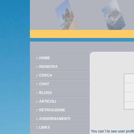
:: HOME
:: REGISTRA
:: CERCA
:: CHAT
:: BLOGS
:: ARTICOLI
:: RETROAZIONE
:: AGGIORNAMENTI
:: LINKS
You can`t to see user prof