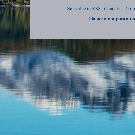
Subscribe to RSS
|
Contatto
|
Testi
По всем вопросам пи