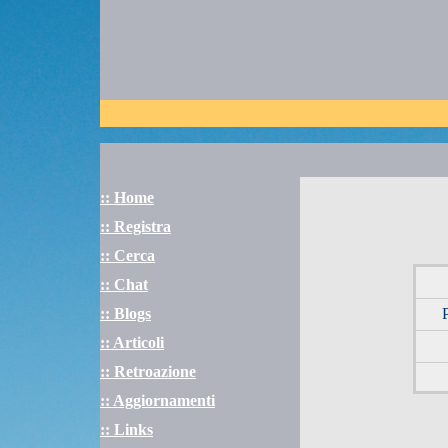
:: Home
:: Registra
:: Cerca
:: Chat
:: Blogs
:: Articoli
:: Retroazione
:: Aggiornamenti
:: Links