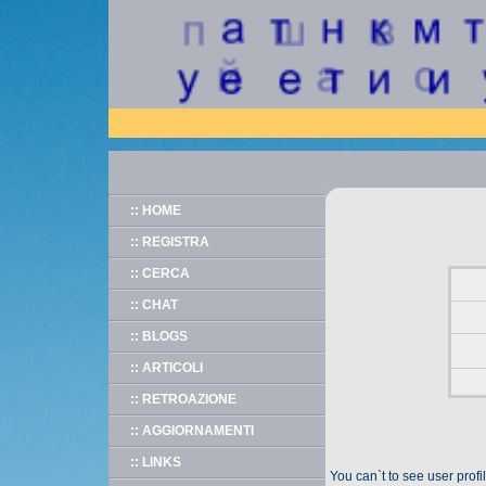
:: HOME
:: REGISTRA
:: CERCA
:: CHAT
:: BLOGS
:: ARTICOLI
:: RETROAZIONE
:: AGGIORNAMENTI
:: LINKS
You can`t to see user prof