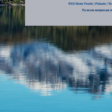
RSS News Feeds
|
Palaute
|
Te
По всем вопросам п