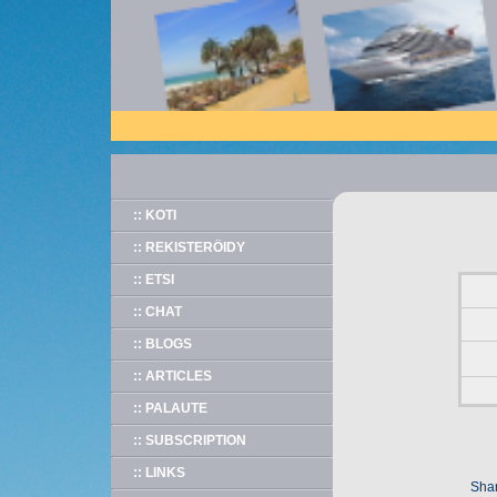
:: KOTI
:: REKISTERÖIDY
:: ETSI
:: CHAT
:: BLOGS
:: ARTICLES
:: PALAUTE
:: SUBSCRIPTION
:: LINKS
Shar