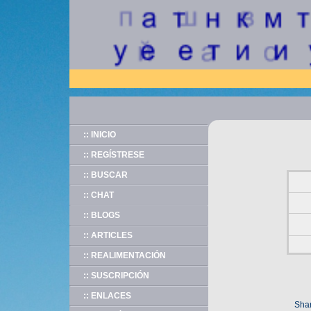
:: INICIO
:: REGÍSTRESE
:: BUSCAR
:: CHAT
:: BLOGS
:: ARTICLES
:: REALIMENTACIÓN
:: SUSCRIPCIÓN
:: ENLACES
Shar