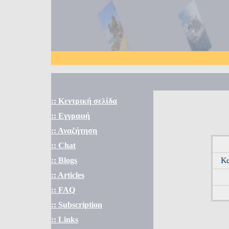
:: Κεντρική σελίδα
:: Εγγραφή
:: Αναζήτηση
:: Chat
:: Blogs
Κω
:: Articles
:: FAQ
:: Subscription
:: Links