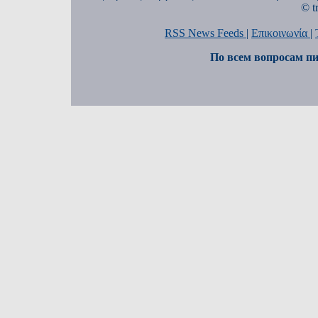
© t
RSS News Feeds
|
Επικοινωνία
|
По всем вопросам пи