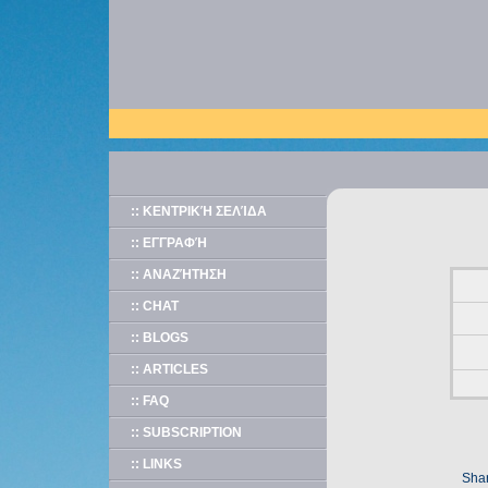
:: ΚΕΝΤΡΙΚΉ ΣΕΛΊΔΑ
:: ΕΓΓΡΑΦΉ
:: ΑΝΑΖΉΤΗΣΗ
:: CHAT
:: BLOGS
:: ARTICLES
:: FAQ
:: SUBSCRIPTION
:: LINKS
Shar