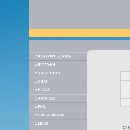
:: ΚΕΝΤΡΙΚΉ ΣΕΛΊΔΑ
:: ΕΓΓΡΑΦΉ
:: ΑΝΑΖΉΤΗΣΗ
:: CHAT
:: BLOGS
:: ARTICLES
:: FAQ
:: SUBSCRIPTION
:: LINKS
Shar