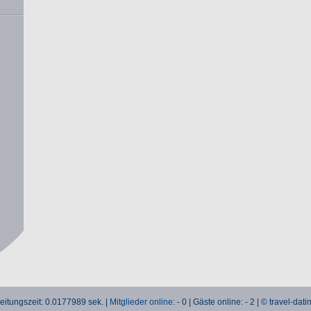
eitungszeit: 0.0177989 sek. |
Mitglieder online:
- 0 | Gäste online: - 2 | © travel-dati