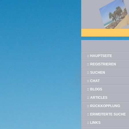
:: HAUPTSEITE
:: REGISTRIEREN
:: SUCHEN
:: CHAT
:: BLOGS
:: ARTICLES
:: RÜCKKOPPLUNG
:: ERWEITERTE SUCHE
:: LINKS