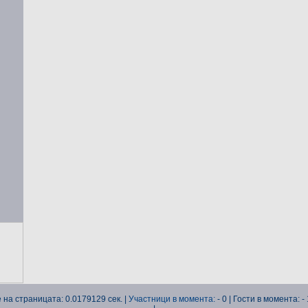
 на страницата: 0.0179129 сек. |
Участници в момента:
- 0 | Гости в момента: -