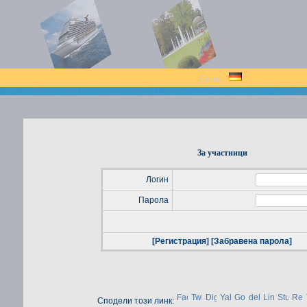
Езици :
За участници
Логин
Парола
[Регистрация]
[Забравена парола]
Сподели този линк: