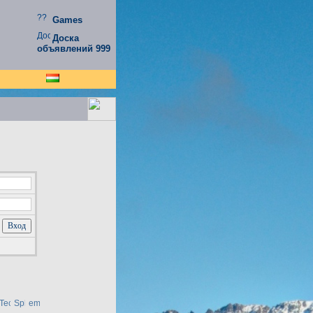
Games
Доска
объявлений 999