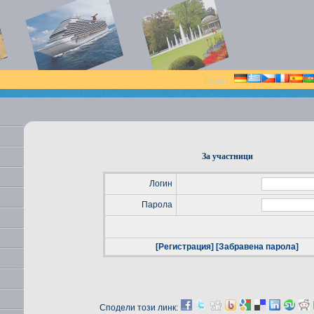
Езици :
За участници
Логин
Парола
[Регистрация]
[Забравена парола]
Сподели този линк: