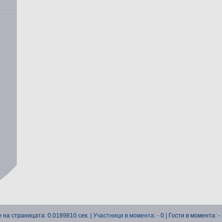
 на страницата: 0.0189810 сек. |
Участници в момента:
- 0 | Гости в момента: - 