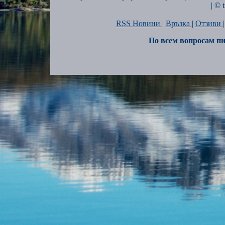
| © 
RSS Новини
|
Връзка
|
Отзиви
По всем вопросам пи