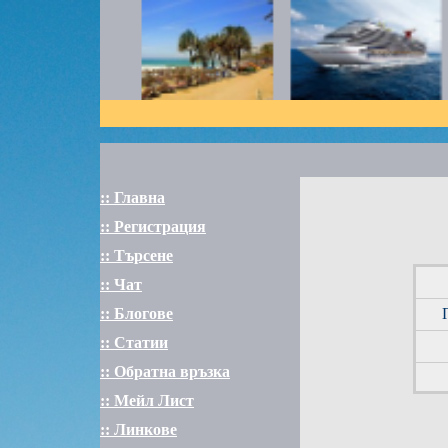
:: Главна
:: Регистрация
:: Търсене
:: Чат
:: Блогове
:: Статии
:: Обратна връзка
:: Мейл Лист
:: Линкове